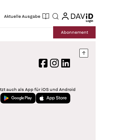
ogin
login
Aktuelle Ausgabe
Suche
Abo
nnement
Nach oben springen
Facebook
Instagram
LinkedIn
tzt auch als App für iOS und Android
Jetzt bei Google Play
Laden im App Store