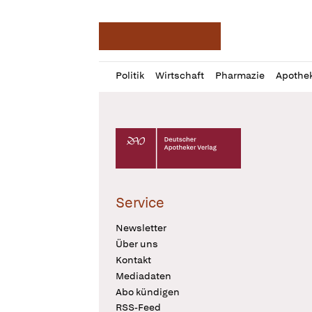
Deutsche Apotheker Ze
Profil
Daz
Politik
Wirtschaft
Pharmazie
Apothe
öffnen
Pur
Abo
öffnen
Deutscher Apotheker Verlag Logo
Service
Newsletter
Über uns
Kontakt
Mediadaten
Abo kündigen
RSS-Feed