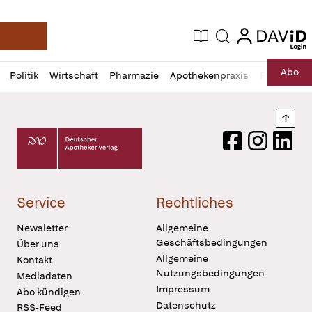
login
login
Aktuelle Ausgabe
Suche
Deutsche Apotheker Zeitung
Profil
Daz
Abo
Politik
Wirtschaft
Pharmazie
Apothekenpraxis
Recht
Sp
öffnen
Pur
Abo
öffnen
Nach
Deutscher Apotheker Verlag Logo
Facebook
Instagram
LinkedI
Service
Rechtliches
Newsletter
Allgemeine
Geschäftsbedingungen
Über uns
Allgemeine
Kontakt
Nutzungsbedingungen
Mediadaten
Impressum
Abo kündigen
Datenschutz
RSS-Feed