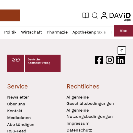
login
login
Aktuelle Ausgabe
Suche
Deutsche Apotheker Zeitung
Profil
Daz
Abo
Politik
Wirtschaft
Pharmazie
Apothekenpraxis
Recht
Sp
öffnen
Pur
Abo
öffnen
Nach
Deutscher Apotheker Verlag Logo
Facebook
Instagram
LinkedI
Service
Rechtliches
Newsletter
Allgemeine
Geschäftsbedingungen
Über uns
Allgemeine
Kontakt
Nutzungsbedingungen
Mediadaten
Impressum
Abo kündigen
Datenschutz
RSS-Feed