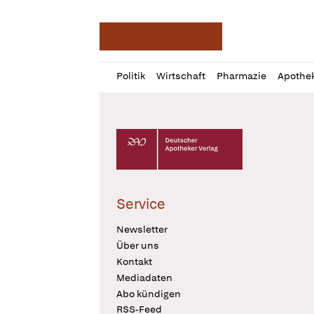
Deutsche Apotheker Ze
Profil
Daz
Politik
Wirtschaft
Pharmazie
Apothe
öffnen
Pur
Abo
öffnen
Deutscher Apotheker Verlag Logo
Service
Newsletter
Über uns
Kontakt
Mediadaten
Abo kündigen
RSS-Feed