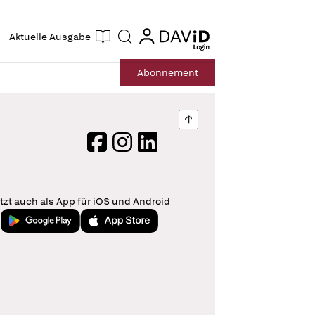
ogin
login
Aktuelle Ausgabe
Suche
Abo
nnement
Nach oben springen
Facebook
Instagram
LinkedIn
tzt auch als App für iOS und Android
Jetzt bei Google Play
Laden im App Store