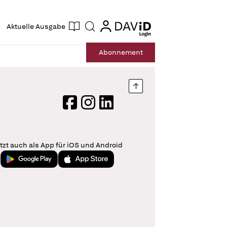
ogin
login
Aktuelle Ausgabe
Suche
Abo
nnement
Nach oben springen
Facebook
Instagram
LinkedIn
tzt auch als App für iOS und Android
Jetzt bei Google Play
Laden im App Store