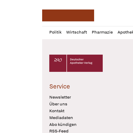
Deutsche Apotheker Ze
Profil
Daz
Politik
Wirtschaft
Pharmazie
Apothe
öffnen
Pur
Abo
öffnen
Deutscher Apotheker Verlag Logo
Service
Newsletter
Über uns
Kontakt
Mediadaten
Abo kündigen
RSS-Feed