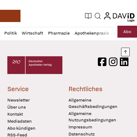
login
login
Aktuelle Ausgabe
Suche
Deutsche Apotheker Zeitung
Profil
Daz
Abo
Politik
Wirtschaft
Pharmazie
Apothekenpraxis
Recht
Sp
öffnen
Pur
Abo
öffnen
Nach
Deutscher Apotheker Verlag Logo
Facebook
Instagram
LinkedI
Service
Rechtliches
Newsletter
Allgemeine
Geschäftsbedingungen
Über uns
Allgemeine
Kontakt
Nutzungsbedingungen
Mediadaten
Impressum
Abo kündigen
Datenschutz
RSS-Feed