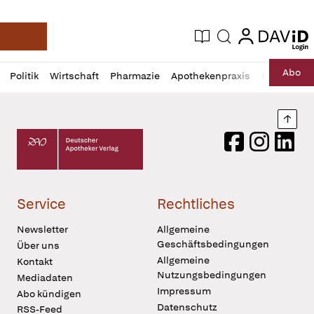
login
login
Aktuelle Ausgabe
Suche
Deutsche Apotheker Zeitung
Profil
Daz
Abo
Politik
Wirtschaft
Pharmazie
Apothekenpraxis
Recht
Sp
öffnen
Pur
Abo
öffnen
Nach
Deutscher Apotheker Verlag Logo
Facebook
Instagram
LinkedI
Service
Rechtliches
Newsletter
Allgemeine
Geschäftsbedingungen
Über uns
Allgemeine
Kontakt
Nutzungsbedingungen
Mediadaten
Impressum
Abo kündigen
Datenschutz
RSS-Feed