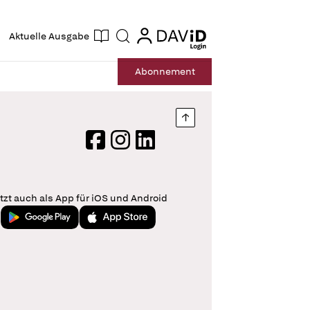
ogin
login
Aktuelle Ausgabe
Suche
Abo
nnement
Nach oben springen
Facebook
Instagram
LinkedIn
tzt auch als App für iOS und Android
Jetzt bei Google Play
Laden im App Store