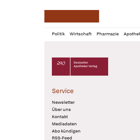
Deutsche Apotheker Ze
Profil
Daz
Politik
Wirtschaft
Pharmazie
Apothe
öffnen
Pur
Abo
öffnen
Deutscher Apotheker Verlag Logo
Service
Newsletter
Über uns
Kontakt
Mediadaten
Abo kündigen
RSS-Feed