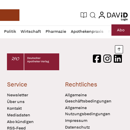
login
login
Aktuelle Ausgabe
Suche
Deutsche Apotheker Zeitung
Profil
Daz
Abo
Politik
Wirtschaft
Pharmazie
Apothekenpraxis
Recht
Sp
öffnen
Pur
Abo
öffnen
Nach
Deutscher Apotheker Verlag Logo
Facebook
Instagram
LinkedI
Service
Rechtliches
Newsletter
Allgemeine
Geschäftsbedingungen
Über uns
Allgemeine
Kontakt
Nutzungsbedingungen
Mediadaten
Impressum
Abo kündigen
Datenschutz
RSS-Feed