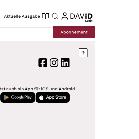
ogin
login
Aktuelle Ausgabe
Suche
Abo
nnement
Nach oben springen
Facebook
Instagram
LinkedIn
tzt auch als App für iOS und Android
Jetzt bei Google Play
Laden im App Store