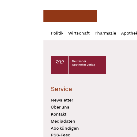
Deutsche Apotheker Ze
Profil
Daz
Politik
Wirtschaft
Pharmazie
Apothe
öffnen
Pur
Abo
öffnen
Deutscher Apotheker Verlag Logo
Service
Newsletter
Über uns
Kontakt
Mediadaten
Abo kündigen
RSS-Feed