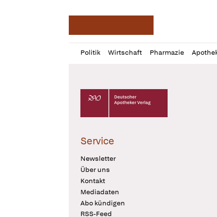
Deutsche Apotheker Ze
Profil
Daz
Politik
Wirtschaft
Pharmazie
Apothe
öffnen
Pur
Abo
öffnen
Deutscher Apotheker Verlag Logo
Service
Newsletter
Über uns
Kontakt
Mediadaten
Abo kündigen
RSS-Feed