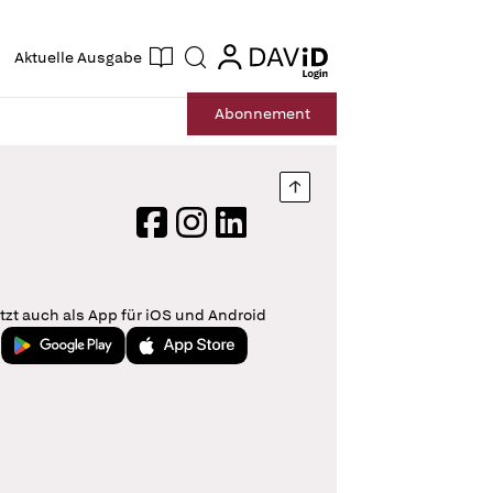
ogin
login
Aktuelle Ausgabe
Suche
Abo
nnement
Nach oben springen
Facebook
Instagram
LinkedIn
tzt auch als App für iOS und Android
Jetzt bei Google Play
Laden im App Store