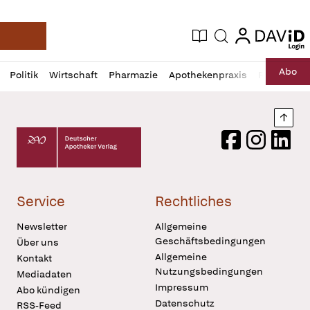
login
login
Aktuelle Ausgabe
Suche
Deutsche Apotheker Zeitung
Profil
Daz
Abo
Politik
Wirtschaft
Pharmazie
Apothekenpraxis
Recht
Sp
öffnen
Pur
Abo
öffnen
Nach
Deutscher Apotheker Verlag Logo
Facebook
Instagram
LinkedI
Service
Rechtliches
Newsletter
Allgemeine
Geschäftsbedingungen
Über uns
Allgemeine
Kontakt
Nutzungsbedingungen
Mediadaten
Impressum
Abo kündigen
Datenschutz
RSS-Feed