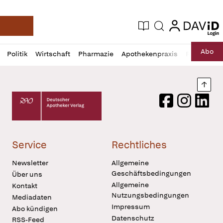
login
login
Aktuelle Ausgabe
Suche
Deutsche Apotheker Zeitung
Profil
Daz
Abo
Politik
Wirtschaft
Pharmazie
Apothekenpraxis
Recht
Sp
öffnen
Pur
Abo
öffnen
Nach
Deutscher Apotheker Verlag Logo
Facebook
Instagram
LinkedI
Service
Rechtliches
Newsletter
Allgemeine
Geschäftsbedingungen
Über uns
Allgemeine
Kontakt
Nutzungsbedingungen
Mediadaten
Impressum
Abo kündigen
Datenschutz
RSS-Feed