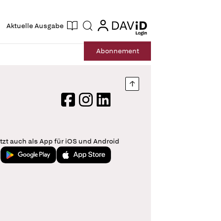
ogin
login
Aktuelle Ausgabe
Suche
Abo
nnement
Nach oben springen
Facebook
Instagram
LinkedIn
tzt auch als App für iOS und Android
Jetzt bei Google Play
Laden im App Store