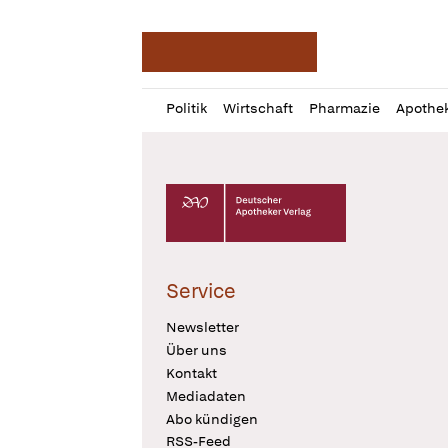
Deutsche Apotheker Ze
Profil
Daz
Politik
Wirtschaft
Pharmazie
Apothe
öffnen
Pur
Abo
öffnen
Deutscher Apotheker Verlag Logo
Service
Newsletter
Über uns
Kontakt
Mediadaten
Abo kündigen
RSS-Feed