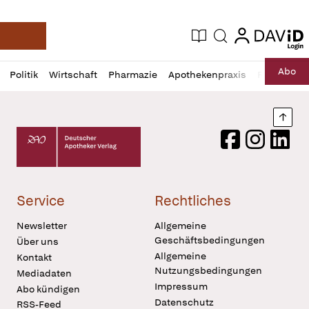
login
login
Aktuelle Ausgabe
Suche
Deutsche Apotheker Zeitung
Profil
Daz
Abo
Politik
Wirtschaft
Pharmazie
Apothekenpraxis
Recht
Sp
öffnen
Pur
Abo
öffnen
Nach
Deutscher Apotheker Verlag Logo
Facebook
Instagram
LinkedI
Service
Rechtliches
Newsletter
Allgemeine
Geschäftsbedingungen
Über uns
Allgemeine
Kontakt
Nutzungsbedingungen
Mediadaten
Impressum
Abo kündigen
Datenschutz
RSS-Feed