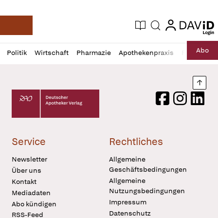
login
login
Aktuelle Ausgabe
Suche
Deutsche Apotheker Zeitung
Profil
Daz
Abo
Politik
Wirtschaft
Pharmazie
Apothekenpraxis
Recht
Sp
öffnen
Pur
Abo
öffnen
Nach
Deutscher Apotheker Verlag Logo
Facebook
Instagram
LinkedI
Service
Rechtliches
Newsletter
Allgemeine
Geschäftsbedingungen
Über uns
Allgemeine
Kontakt
Nutzungsbedingungen
Mediadaten
Impressum
Abo kündigen
Datenschutz
RSS-Feed