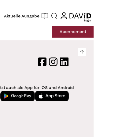
ogin
login
Aktuelle Ausgabe
Suche
Abo
nnement
Nach oben springen
Facebook
Instagram
LinkedIn
tzt auch als App für iOS und Android
Jetzt bei Google Play
Laden im App Store