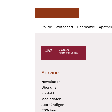
Deutsche Apotheker Ze
Profil
Daz
Politik
Wirtschaft
Pharmazie
Apothe
öffnen
Pur
Abo
öffnen
Deutscher Apotheker Verlag Logo
Service
Newsletter
Über uns
Kontakt
Mediadaten
Abo kündigen
RSS-Feed