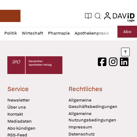
login
login
Aktuelle Ausgabe
Suche
Deutsche Apotheker Zeitung
Profil
Daz
Abo
Politik
Wirtschaft
Pharmazie
Apothekenpraxis
Recht
Sp
öffnen
Pur
Abo
öffnen
Nach
Deutscher Apotheker Verlag Logo
Facebook
Instagram
LinkedI
Service
Rechtliches
Newsletter
Allgemeine
Geschäftsbedingungen
Über uns
Allgemeine
Kontakt
Nutzungsbedingungen
Mediadaten
Impressum
Abo kündigen
Datenschutz
RSS-Feed