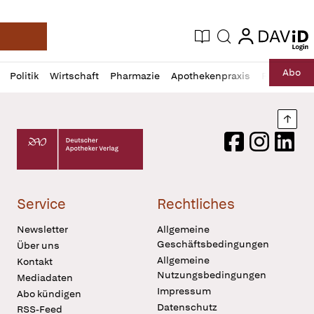
login
login
Aktuelle Ausgabe
Suche
Deutsche Apotheker Zeitung
Profil
Daz
Abo
Politik
Wirtschaft
Pharmazie
Apothekenpraxis
Recht
Sp
öffnen
Pur
Abo
öffnen
Nach
Deutscher Apotheker Verlag Logo
Facebook
Instagram
LinkedI
Service
Rechtliches
Newsletter
Allgemeine
Geschäftsbedingungen
Über uns
Allgemeine
Kontakt
Nutzungsbedingungen
Mediadaten
Impressum
Abo kündigen
Datenschutz
RSS-Feed