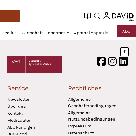
login
login
Aktuelle Ausgabe
Suche
Deutsche Apotheker Zeitung
Profil
Daz
Abo
Politik
Wirtschaft
Pharmazie
Apothekenpraxis
Recht
Sp
öffnen
Pur
Abo
öffnen
Nach
Deutscher Apotheker Verlag Logo
Facebook
Instagram
LinkedI
Service
Rechtliches
Newsletter
Allgemeine
Geschäftsbedingungen
Über uns
Allgemeine
Kontakt
Nutzungsbedingungen
Mediadaten
Impressum
Abo kündigen
Datenschutz
RSS-Feed