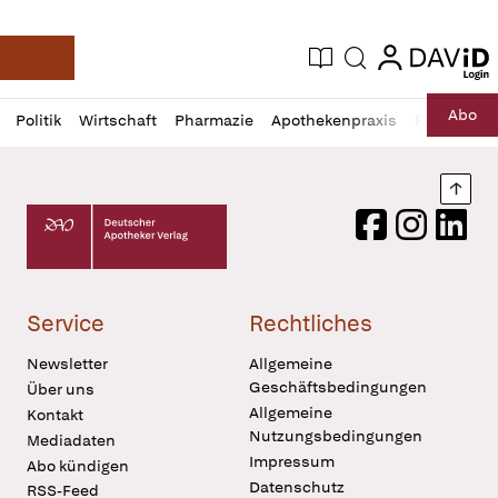
login
login
Aktuelle Ausgabe
Suche
Deutsche Apotheker Zeitung
Profil
Daz
Abo
Politik
Wirtschaft
Pharmazie
Apothekenpraxis
Recht
Sp
öffnen
Pur
Abo
öffnen
Nach
Deutscher Apotheker Verlag Logo
Facebook
Instagram
LinkedI
Service
Rechtliches
Newsletter
Allgemeine
Geschäftsbedingungen
Über uns
Allgemeine
Kontakt
Nutzungsbedingungen
Mediadaten
Impressum
Abo kündigen
Datenschutz
RSS-Feed