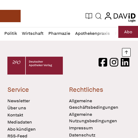
login
login
Aktuelle Ausgabe
Suche
Deutsche Apotheker Zeitung
Profil
Daz
Abo
Politik
Wirtschaft
Pharmazie
Apothekenpraxis
Recht
Sp
öffnen
Pur
Abo
öffnen
Nach
Deutscher Apotheker Verlag Logo
Facebook
Instagram
LinkedI
Service
Rechtliches
Newsletter
Allgemeine
Geschäftsbedingungen
Über uns
Allgemeine
Kontakt
Nutzungsbedingungen
Mediadaten
Impressum
Abo kündigen
Datenschutz
RSS-Feed