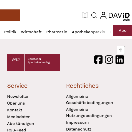
login
login
Aktuelle Ausgabe
Suche
Deutsche Apotheker Zeitung
Profil
Daz
Abo
Politik
Wirtschaft
Pharmazie
Apothekenpraxis
Recht
Sp
öffnen
Pur
Abo
öffnen
Nach
Deutscher Apotheker Verlag Logo
Facebook
Instagram
LinkedI
Service
Rechtliches
Newsletter
Allgemeine
Geschäftsbedingungen
Über uns
Allgemeine
Kontakt
Nutzungsbedingungen
Mediadaten
Impressum
Abo kündigen
Datenschutz
RSS-Feed