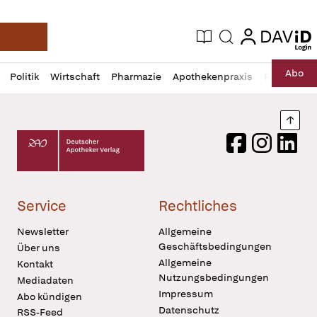
login
login
Aktuelle Ausgabe
Suche
Deutsche Apotheker Zeitung
Profil
Daz
Abo
Politik
Wirtschaft
Pharmazie
Apothekenpraxis
Recht
Sp
öffnen
Pur
Abo
öffnen
Nach
Deutscher Apotheker Verlag Logo
Facebook
Instagram
LinkedI
Service
Rechtliches
Newsletter
Allgemeine
Geschäftsbedingungen
Über uns
Allgemeine
Kontakt
Nutzungsbedingungen
Mediadaten
Impressum
Abo kündigen
Datenschutz
RSS-Feed