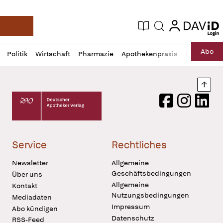
login
login
Aktuelle Ausgabe
Suche
Deutsche Apotheker Zeitung
Profil
Daz
Abo
Politik
Wirtschaft
Pharmazie
Apothekenpraxis
Recht
Sp
öffnen
Pur
Abo
öffnen
Nach
Deutscher Apotheker Verlag Logo
Facebook
Instagram
LinkedI
Service
Rechtliches
Newsletter
Allgemeine
Geschäftsbedingungen
Über uns
Allgemeine
Kontakt
Nutzungsbedingungen
Mediadaten
Impressum
Abo kündigen
Datenschutz
RSS-Feed