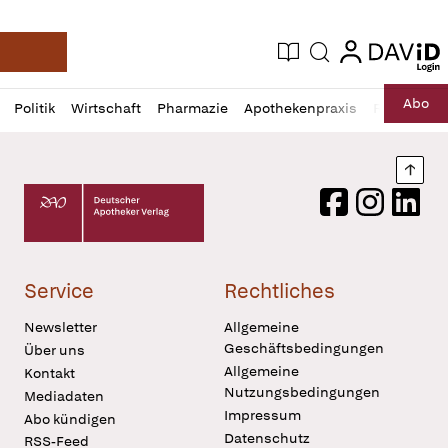
login
login
Aktuelle Ausgabe
Suche
Deutsche Apotheker Zeitung
Profil
Daz
Abo
Politik
Wirtschaft
Pharmazie
Apothekenpraxis
Recht
Sp
öffnen
Pur
Abo
öffnen
Nach
Deutscher Apotheker Verlag Logo
Facebook
Instagram
LinkedI
Service
Rechtliches
Newsletter
Allgemeine
Geschäftsbedingungen
Über uns
Allgemeine
Kontakt
Nutzungsbedingungen
Mediadaten
Impressum
Abo kündigen
Datenschutz
RSS-Feed