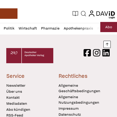
login
login
Aktuelle Ausgabe
Suche
Deutsche Apotheker Zeitung
Profil
Daz
Abo
Politik
Wirtschaft
Pharmazie
Apothekenpraxis
Recht
Sp
öffnen
Pur
Abo
öffnen
Nach
Deutscher Apotheker Verlag Logo
Facebook
Instagram
LinkedI
Service
Rechtliches
Newsletter
Allgemeine
Geschäftsbedingungen
Über uns
Allgemeine
Kontakt
Nutzungsbedingungen
Mediadaten
Impressum
Abo kündigen
Datenschutz
RSS-Feed