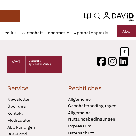
login
login
Aktuelle Ausgabe
Suche
Deutsche Apotheker Zeitung
Profil
Daz
Abo
Politik
Wirtschaft
Pharmazie
Apothekenpraxis
Recht
Sp
öffnen
Pur
Abo
öffnen
Nach
Deutscher Apotheker Verlag Logo
Facebook
Instagram
LinkedI
Service
Rechtliches
Newsletter
Allgemeine
Geschäftsbedingungen
Über uns
Allgemeine
Kontakt
Nutzungsbedingungen
Mediadaten
Impressum
Abo kündigen
Datenschutz
RSS-Feed