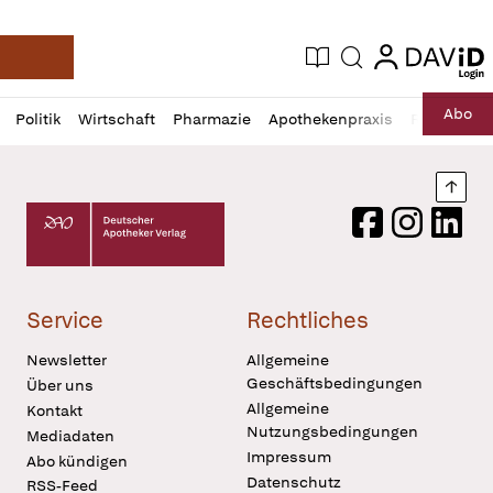
login
login
Aktuelle Ausgabe
Suche
Deutsche Apotheker Zeitung
Profil
Daz
Abo
Politik
Wirtschaft
Pharmazie
Apothekenpraxis
Recht
Sp
öffnen
Pur
Abo
öffnen
Nach
Deutscher Apotheker Verlag Logo
Facebook
Instagram
LinkedI
Service
Rechtliches
Newsletter
Allgemeine
Geschäftsbedingungen
Über uns
Allgemeine
Kontakt
Nutzungsbedingungen
Mediadaten
Impressum
Abo kündigen
Datenschutz
RSS-Feed