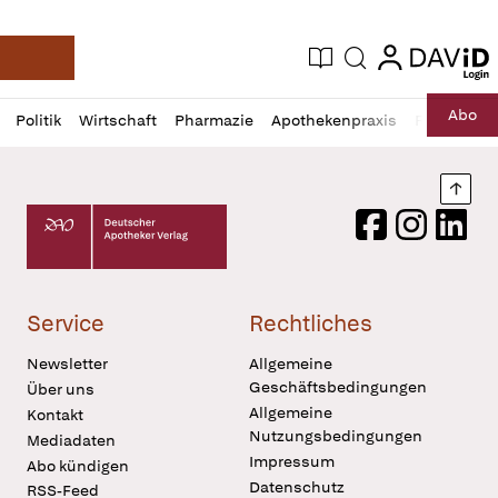
login
login
Aktuelle Ausgabe
Suche
Deutsche Apotheker Zeitung
Profil
Daz
Abo
Politik
Wirtschaft
Pharmazie
Apothekenpraxis
Recht
Sp
öffnen
Pur
Abo
öffnen
Nach
Deutscher Apotheker Verlag Logo
Facebook
Instagram
LinkedI
Service
Rechtliches
Newsletter
Allgemeine
Geschäftsbedingungen
Über uns
Allgemeine
Kontakt
Nutzungsbedingungen
Mediadaten
Impressum
Abo kündigen
Datenschutz
RSS-Feed