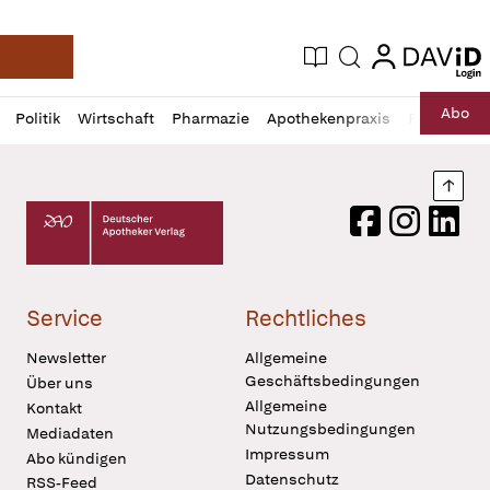
login
login
Aktuelle Ausgabe
Suche
Deutsche Apotheker Zeitung
Profil
Daz
Abo
Politik
Wirtschaft
Pharmazie
Apothekenpraxis
Recht
Sp
öffnen
Pur
Abo
öffnen
Nach
Deutscher Apotheker Verlag Logo
Facebook
Instagram
LinkedI
Service
Rechtliches
Newsletter
Allgemeine
Geschäftsbedingungen
Über uns
Allgemeine
Kontakt
Nutzungsbedingungen
Mediadaten
Impressum
Abo kündigen
Datenschutz
RSS-Feed