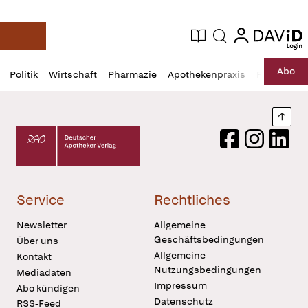
login
login
Aktuelle Ausgabe
Suche
Deutsche Apotheker Zeitung
Profil
Daz
Abo
Politik
Wirtschaft
Pharmazie
Apothekenpraxis
Recht
Sp
öffnen
Pur
Abo
öffnen
Nach
Deutscher Apotheker Verlag Logo
Facebook
Instagram
LinkedI
Service
Rechtliches
Newsletter
Allgemeine
Geschäftsbedingungen
Über uns
Allgemeine
Kontakt
Nutzungsbedingungen
Mediadaten
Impressum
Abo kündigen
Datenschutz
RSS-Feed