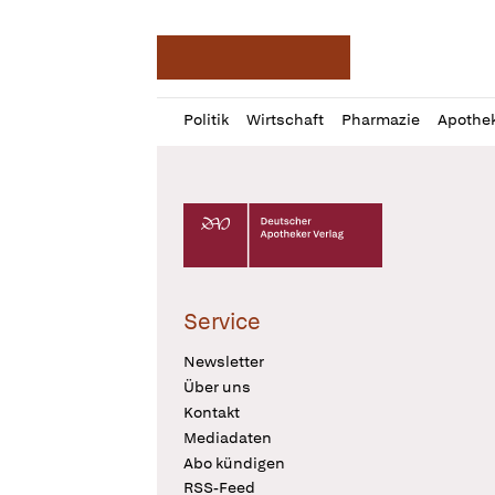
Deutsche Apotheker Ze
Profil
Daz
Politik
Wirtschaft
Pharmazie
Apothe
öffnen
Pur
Abo
öffnen
Deutscher Apotheker Verlag Logo
Service
Newsletter
Über uns
Kontakt
Mediadaten
Abo kündigen
RSS-Feed