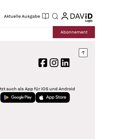
ogin
login
Aktuelle Ausgabe
Suche
Abo
nnement
Nach oben springen
Facebook
Instagram
LinkedIn
tzt auch als App für iOS und Android
Jetzt bei Google Play
Laden im App Store