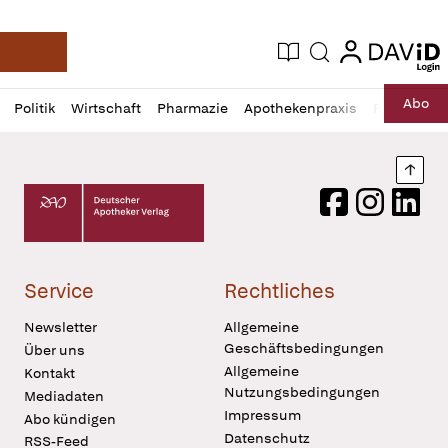
login
login
Aktuelle Ausgabe
Suche
Deutsche Apotheker Zeitung
Profil
Daz
Abo
Politik
Wirtschaft
Pharmazie
Apothekenpraxis
Recht
Sp
öffnen
Pur
Abo
öffnen
Nach
Deutscher Apotheker Verlag Logo
Facebook
Instagram
LinkedI
Service
Rechtliches
Newsletter
Allgemeine
Geschäftsbedingungen
Über uns
Allgemeine
Kontakt
Nutzungsbedingungen
Mediadaten
Impressum
Abo kündigen
Datenschutz
RSS-Feed