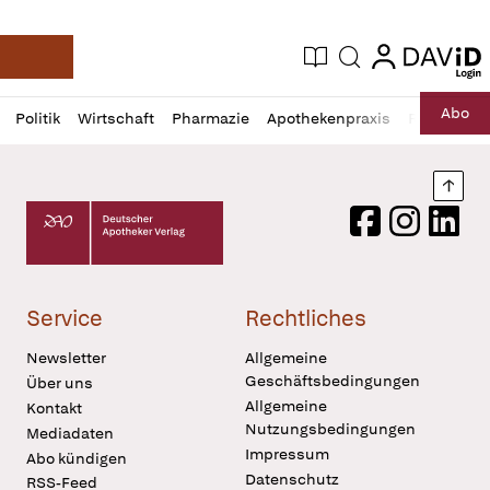
login
login
Aktuelle Ausgabe
Suche
Deutsche Apotheker Zeitung
Profil
Daz
Abo
Politik
Wirtschaft
Pharmazie
Apothekenpraxis
Recht
Sp
öffnen
Pur
Abo
öffnen
Nach
Deutscher Apotheker Verlag Logo
Facebook
Instagram
LinkedI
Service
Rechtliches
Newsletter
Allgemeine
Geschäftsbedingungen
Über uns
Allgemeine
Kontakt
Nutzungsbedingungen
Mediadaten
Impressum
Abo kündigen
Datenschutz
RSS-Feed