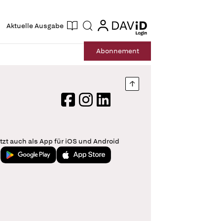
ogin
login
Aktuelle Ausgabe
Suche
Abo
nnement
Nach oben springen
Facebook
Instagram
LinkedIn
tzt auch als App für iOS und Android
Jetzt bei Google Play
Laden im App Store