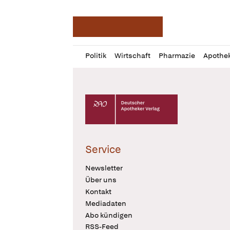
Deutsche Apotheker Ze
Profil
Daz
Politik
Wirtschaft
Pharmazie
Apothe
öffnen
Pur
Abo
öffnen
Deutscher Apotheker Verlag Logo
Service
Newsletter
Über uns
Kontakt
Mediadaten
Abo kündigen
RSS-Feed