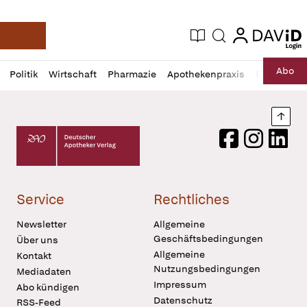
login
login
Aktuelle Ausgabe
Suche
Deutsche Apotheker Zeitung
Profil
Daz
Abo
Politik
Wirtschaft
Pharmazie
Apothekenpraxis
Recht
Sp
öffnen
Pur
Abo
öffnen
Nach
Deutscher Apotheker Verlag Logo
Facebook
Instagram
LinkedI
Service
Rechtliches
Newsletter
Allgemeine
Geschäftsbedingungen
Über uns
Allgemeine
Kontakt
Nutzungsbedingungen
Mediadaten
Impressum
Abo kündigen
Datenschutz
RSS-Feed