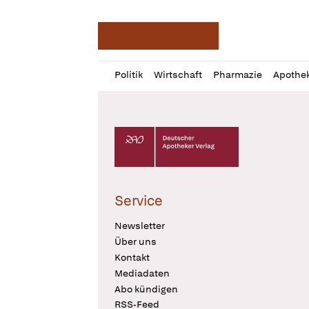
Deutsche Apotheker Ze
Profil
Daz
Politik
Wirtschaft
Pharmazie
Apothe
öffnen
Pur
Abo
öffnen
Deutscher Apotheker Verlag Logo
Service
Newsletter
Über uns
Kontakt
Mediadaten
Abo kündigen
RSS-Feed