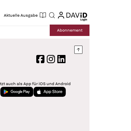
ogin
login
Aktuelle Ausgabe
Suche
Abo
nnement
Nach oben springen
Facebook
Instagram
LinkedIn
tzt auch als App für iOS und Android
Jetzt bei Google Play
Laden im App Store