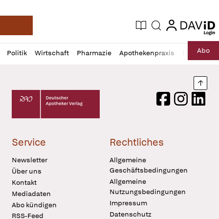
login
login
Aktuelle Ausgabe
Suche
Deutsche Apotheker Zeitung
Profil
Daz
Abo
Politik
Wirtschaft
Pharmazie
Apothekenpraxis
Recht
Sp
öffnen
Pur
Abo
öffnen
Nach
Deutscher Apotheker Verlag Logo
Facebook
Instagram
LinkedI
Service
Rechtliches
Newsletter
Allgemeine
Geschäftsbedingungen
Über uns
Allgemeine
Kontakt
Nutzungsbedingungen
Mediadaten
Impressum
Abo kündigen
Datenschutz
RSS-Feed