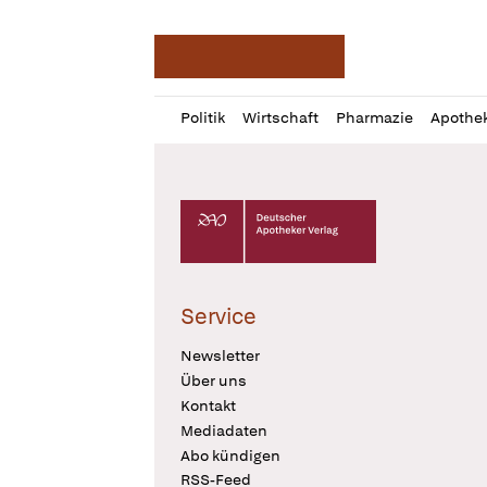
Deutsche Apotheker Ze
Profil
Daz
Politik
Wirtschaft
Pharmazie
Apothe
öffnen
Pur
Abo
öffnen
Deutscher Apotheker Verlag Logo
Service
Newsletter
Über uns
Kontakt
Mediadaten
Abo kündigen
RSS-Feed