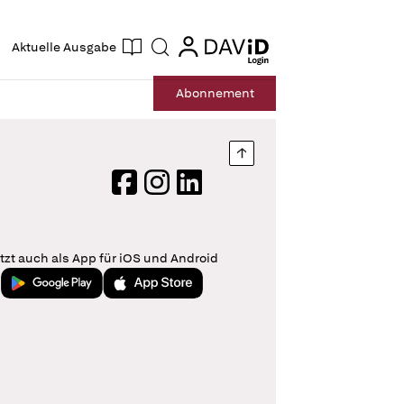
ogin
login
Aktuelle Ausgabe
Suche
Abo
nnement
Nach oben springen
Facebook
Instagram
LinkedIn
tzt auch als App für iOS und Android
Jetzt bei Google Play
Laden im App Store