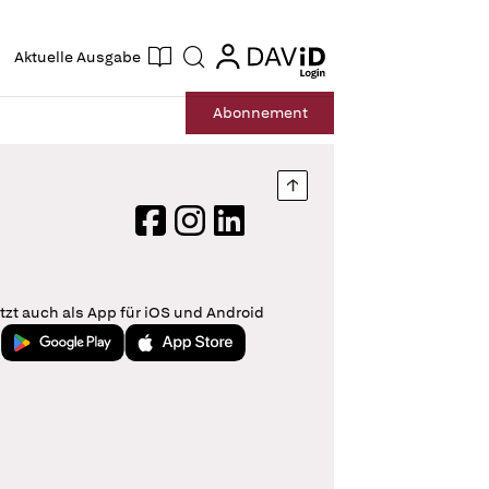
ogin
login
Aktuelle Ausgabe
Suche
Abo
nnement
Nach oben springen
Facebook
Instagram
LinkedIn
tzt auch als App für iOS und Android
Jetzt bei Google Play
Laden im App Store