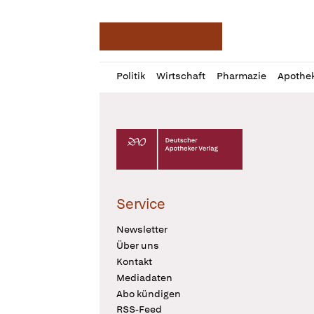
Deutsche Apotheker Ze
Profil
Daz
Politik
Wirtschaft
Pharmazie
Apothe
öffnen
Pur
Abo
öffnen
Deutscher Apotheker Verlag Logo
Service
Newsletter
Über uns
Kontakt
Mediadaten
Abo kündigen
RSS-Feed