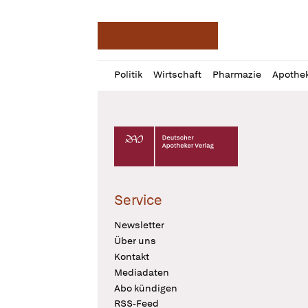
Deutsche Apotheker Ze
Profil
Daz
Politik
Wirtschaft
Pharmazie
Apothe
öffnen
Pur
Abo
öffnen
Deutscher Apotheker Verlag Logo
Service
Newsletter
Über uns
Kontakt
Mediadaten
Abo kündigen
RSS-Feed