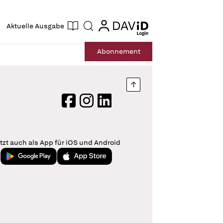
ogin
login
Aktuelle Ausgabe
Suche
Abo
nnement
Nach oben springen
Facebook
Instagram
LinkedIn
tzt auch als App für iOS und Android
Jetzt bei Google Play
Laden im App Store