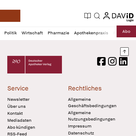
login
login
Aktuelle Ausgabe
Suche
Deutsche Apotheker Zeitung
Profil
Daz
Abo
Politik
Wirtschaft
Pharmazie
Apothekenpraxis
Recht
Sp
öffnen
Pur
Abo
öffnen
Nach
Deutscher Apotheker Verlag Logo
Facebook
Instagram
LinkedI
Service
Rechtliches
Newsletter
Allgemeine
Geschäftsbedingungen
Über uns
Allgemeine
Kontakt
Nutzungsbedingungen
Mediadaten
Impressum
Abo kündigen
Datenschutz
RSS-Feed