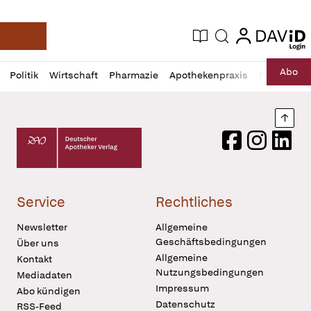
login
login
Aktuelle Ausgabe
Suche
Deutsche Apotheker Zeitung
Profil
Daz
Abo
Politik
Wirtschaft
Pharmazie
Apothekenpraxis
Recht
Sp
öffnen
Pur
Abo
öffnen
Nach
Deutscher Apotheker Verlag Logo
Facebook
Instagram
LinkedI
Service
Rechtliches
Newsletter
Allgemeine
Geschäftsbedingungen
Über uns
Allgemeine
Kontakt
Nutzungsbedingungen
Mediadaten
Impressum
Abo kündigen
Datenschutz
RSS-Feed