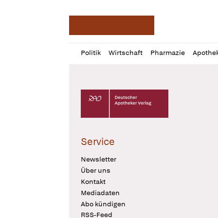
Deutsche Apotheker Ze
Profil
Daz
Politik
Wirtschaft
Pharmazie
Apothe
öffnen
Pur
Abo
öffnen
Deutscher Apotheker Verlag Logo
Service
Newsletter
Über uns
Kontakt
Mediadaten
Abo kündigen
RSS-Feed