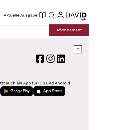
ogin
login
Aktuelle Ausgabe
Suche
Abo
nnement
Nach oben springen
Facebook
Instagram
LinkedIn
tzt auch als App für iOS und Android
Jetzt bei Google Play
Laden im App Store