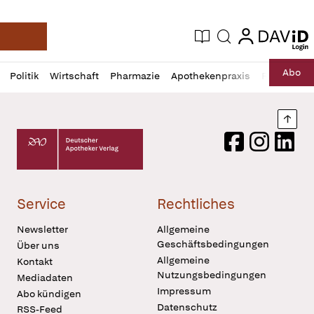
login
login
Aktuelle Ausgabe
Suche
Deutsche Apotheker Zeitung
Profil
Daz
Abo
Politik
Wirtschaft
Pharmazie
Apothekenpraxis
Recht
Sp
öffnen
Pur
Abo
öffnen
Nach
Deutscher Apotheker Verlag Logo
Facebook
Instagram
LinkedI
Service
Rechtliches
Newsletter
Allgemeine
Geschäftsbedingungen
Über uns
Allgemeine
Kontakt
Nutzungsbedingungen
Mediadaten
Impressum
Abo kündigen
Datenschutz
RSS-Feed