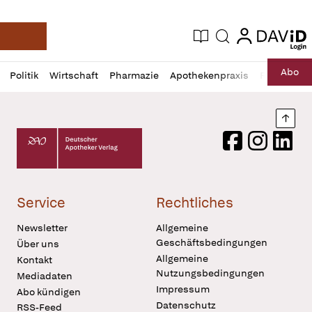
login
login
Aktuelle Ausgabe
Suche
Deutsche Apotheker Zeitung
Profil
Daz
Abo
Politik
Wirtschaft
Pharmazie
Apothekenpraxis
Recht
Sp
öffnen
Pur
Abo
öffnen
Nach
Deutscher Apotheker Verlag Logo
Facebook
Instagram
LinkedI
Service
Rechtliches
Newsletter
Allgemeine
Geschäftsbedingungen
Über uns
Allgemeine
Kontakt
Nutzungsbedingungen
Mediadaten
Impressum
Abo kündigen
Datenschutz
RSS-Feed