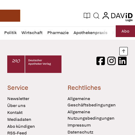
login
login
Aktuelle Ausgabe
Suche
Deutsche Apotheker Zeitung
Profil
Daz
Abo
Politik
Wirtschaft
Pharmazie
Apothekenpraxis
Recht
Sp
öffnen
Pur
Abo
öffnen
Nach
Deutscher Apotheker Verlag Logo
Facebook
Instagram
LinkedI
Service
Rechtliches
Newsletter
Allgemeine
Geschäftsbedingungen
Über uns
Allgemeine
Kontakt
Nutzungsbedingungen
Mediadaten
Impressum
Abo kündigen
Datenschutz
RSS-Feed