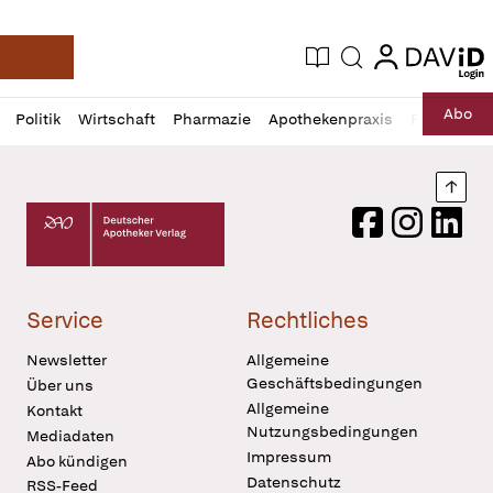
login
login
Aktuelle Ausgabe
Suche
Deutsche Apotheker Zeitung
Profil
Daz
Abo
Politik
Wirtschaft
Pharmazie
Apothekenpraxis
Recht
Sp
öffnen
Pur
Abo
öffnen
Nach
Deutscher Apotheker Verlag Logo
Facebook
Instagram
LinkedI
Service
Rechtliches
Newsletter
Allgemeine
Geschäftsbedingungen
Über uns
Allgemeine
Kontakt
Nutzungsbedingungen
Mediadaten
Impressum
Abo kündigen
Datenschutz
RSS-Feed