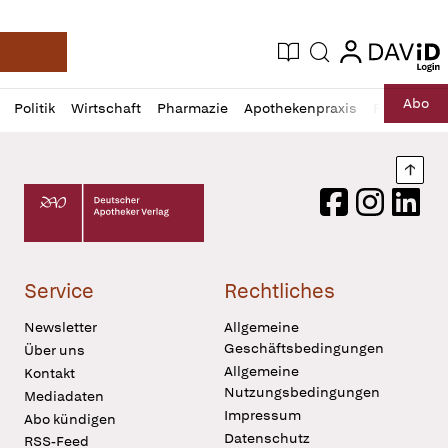
login
login
Aktuelle Ausgabe
Suche
Deutsche Apotheker Zeitung
Profil
Daz
Abo
Politik
Wirtschaft
Pharmazie
Apothekenpraxis
Recht
Sp
öffnen
Pur
Abo
öffnen
Nach
Deutscher Apotheker Verlag Logo
Facebook
Instagram
LinkedI
Service
Rechtliches
Newsletter
Allgemeine
Geschäftsbedingungen
Über uns
Allgemeine
Kontakt
Nutzungsbedingungen
Mediadaten
Impressum
Abo kündigen
Datenschutz
RSS-Feed